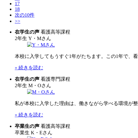
17
18
次の10件
>>
在学生の声
看護高等課程
2年生
Y・Mさん
本校に入学してもうすぐ1年がたちます。この1年で、看
» 続きを読む
在学生の声
看護専門課程
2年生
M・Oさん
私が本校に入学した理由は、働きながら学べる環境が整っ
» 続きを読む
卒業生の声
看護高等課程
卒業生
K・Eさん