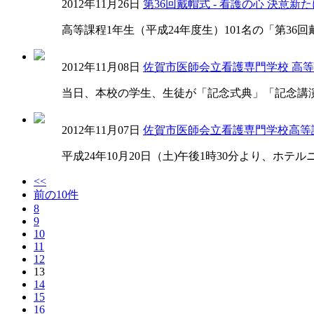
2012年11月26日
第36回戴帽式 - 看護の心 決意新たに
高等課程1年生（平成24年度生）101名の「第36
2012年11月08日
佐賀市医師会立看護専門学校 高
当日、本校の学生、生徒が「記念式典」「記念講演
2012年11月07日
佐賀市医師会立看護専門学校高等
平成24年10月20日（土)午後1時30分より、
<<
前の10件
8
9
10
11
12
13
14
15
16