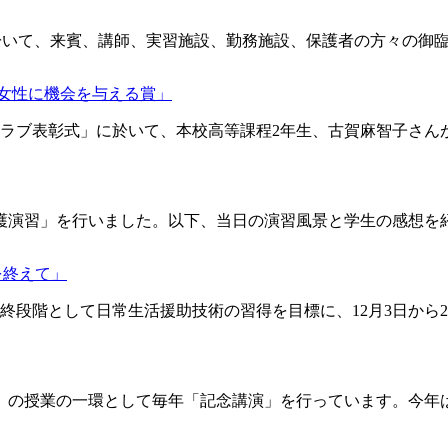
堂に於いて、来賓、講師、実習施設、勤務施設、保護者の方々の御臨
 女性に機会を与える賞」
ラブ表彰式」に於いて、本校高等課程2年生、古賀麻智子さんが「2
護演習」を行いました。以下、当日の演習風景と学生の感想を紹介
を終えて」
終段階として日常生活援助技術の習得を目標に、12月3日から2
の授業の一環として毎年「記念講演」を行っています。今年は予防