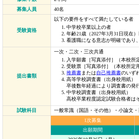
募集人員
40名
以下の要件をすべて満たしている者
中学校卒業以上の者
受験資格
年齢21歳（2027年3月31日
看護職になる意志が明確であり
一次・二次・三次共通
入学願書［写真添付］（本校所
受験票［写真添付］（本校所定
推薦書
または
自己推薦書
のいず
提出書類
高等学校調査書（出身校用紙）
卒後数年経過により調査書の発
中学校調査書（出身校用紙）
高校卒業程度認定試験合格者は
試験科目
一般常識（国語・その他）・小論文・
1次募集
出願期間