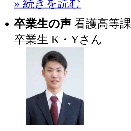
» 続きを読む
卒業生の声
看護高等
卒業生
K・Yさん