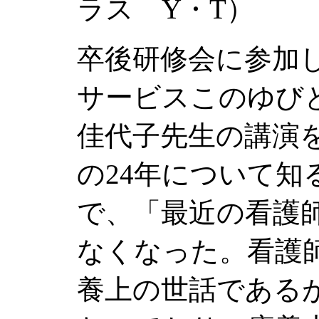
ラス Y・T）
卒後研修会に参加
サービスこのゆび
佳代子先生の講演
の
24
年について知
で、「最近の看護
なくなった。看護
養上の世話である