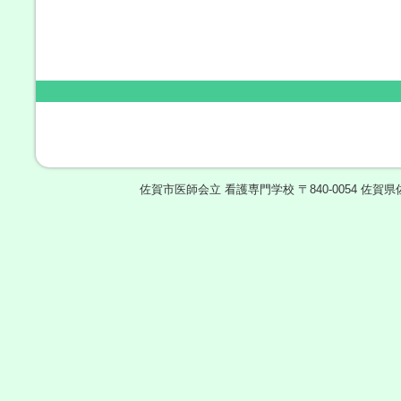
Saga City Medical Associa
Nursing Sc
Copyright © 2007-2026 Saga City Med
佐賀市医師会立 看護専門学校 〒840-0054 佐賀県佐賀市水ケ