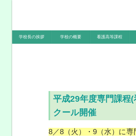
学校長の挨拶
学校の概要
看護高等課程
トップページ
＞
ブログ
＞
平成29年度専門課程(看護科)オー
平成29年度専門課程
クール開催
8／8（火）・9（水）に