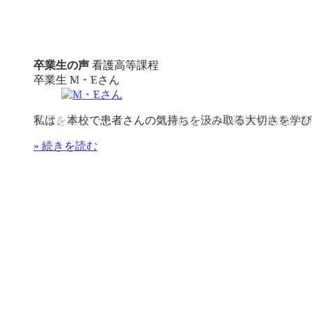
卒業生の声
卒業生の声
看護高等課程
看護高等課程
卒業生
卒業生
M・Eさん
K・Yさん
私は、本校で患者さんの気持ちを汲み取る大切さを学びま
実習を通して患者さんの健康は、一つの障害や病気が影響
» 続きを読む
» 続きを読む