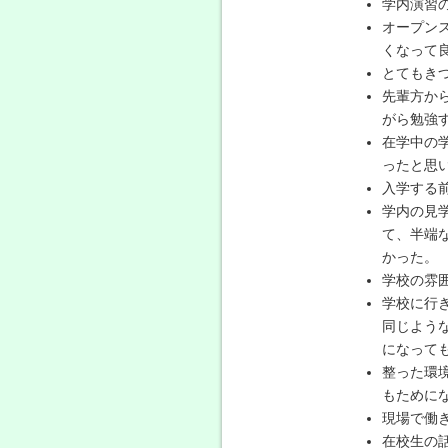
学内演習
オープン
くなって
とてもき
先輩方か
がら勉強
在学中の
ったと思
入学する
学内の見
て、半端
かった。
学校の雰
学校に行
同じよう
になって
整った環
もために
現場で働
在校生の