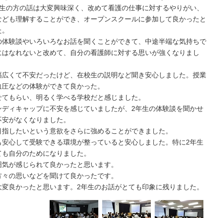
学生の方の話は大変興味深く、改めて看護の仕事に対するやりがい、
なども理解することができ、オープンスクールに参加して良かったと
た。
の体験談やいろいろなお話を聞くことができて、中途半端な気持ちで
にはなれないと改めて、自分の看護師に対する思いが強くなりまし
幅広くて不安だったけど、在校生の説明など聞き安心しました。授業
血圧などの体験ができて良かった。
せてもらい、明るく学べる学校だと感じました。
ンディキャップに不安を感じていましたが、2年生の体験談を聞かせ
不安がなくなりました。
目指したいという意欲をさらに強めることができました。
も安心して受験できる環境が整っていると安心しました。特に2年生
ても自分のためになりました。
囲気が感じられて良かったと思います。
方々の思いなどを聞けて良かったです。
大変良かったと思います。2年生のお話がとても印象に残りました。