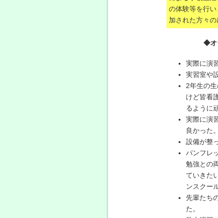
の体験等を行い
加された方々の
◆オ
実際に演
実習室や
2年生の
けど皆看
るように
実際に演
良かった
設備が整
パンフレ
勉強との
ていきた
ンスクー
先輩たち
た。