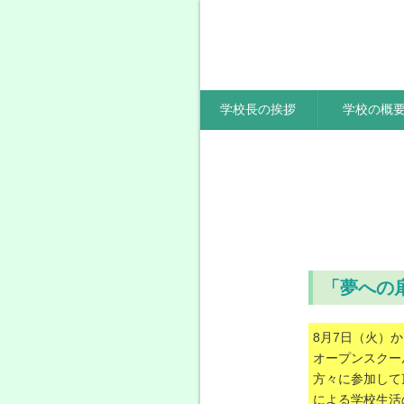
学校長の挨拶
学校の概
トップページ
＞
ブログ
＞
「
「夢への
8月7日（火）
オープンスクー
方々に参加して
による学校生活