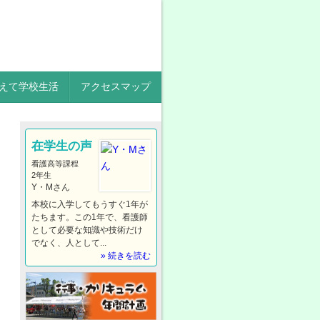
えて学校生活
アクセスマップ
在学生の声
看護高等課程
2年生
Y・Mさん
本校に入学してもうすぐ1年が
たちます。この1年で、看護師
として必要な知識や技術だけ
でなく、人として...
» 続きを読む