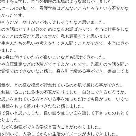
の様子を見学し、本当の病院の現場のような感じがしました。
スクールに参加して、看護学校はどんなところだろうという不安がな
良かったです。
つそうだが、やりがいがあり楽しそうだなと思いました。
らのお話はとても自分のためになるお話ばかりで、本当に仕事をしな
することは大変だと思いますが、私も頑張ろうと思いました。
学生さんたちの思いや考えをたくさん聞くことができて、本当に良か
いました。
前に身に付けていた方が良いことなども聞けて良かった。
学や血圧測定などの体験ができてよかったです。先輩方のお話を聞い
な覚悟ではできないなと感じ、身を引き締める事ができ、参加してよ
囲気や、どの様な授業が行われているのか肌で感じる事ができた。
き勉強することに多少の不安がありました。自分にできるだろうか、
な思いをされている方々がいる事を知っただけでも良かった。いくつ
も目標をもって努力すべきだなと感じました。
境で良いと思いました。良い面や厳しい面を話して下さったのもとて
なりました。
きながら勉強ができる学校と言うことがわかりました。
話を聞いて、入学してからの生活のイメージが少しできました。