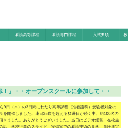
要
看護高等課程
看護専門課程
入試要項
教
夢への扉！」・・オープンスクールに参加して・・
扉！」・・オープンスクールに参加して・・
から9日（木）の3日間にわたり高等課程（准看護科）受験者対象の
ルを開催しました。連日35度を超える猛暑日が続く中、約100名の
頂きました。ありがとうございました。当日はビデオ鑑賞、在校生
の話、学校行事のスライド、実習室での看護技術の見学、血圧測定