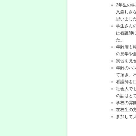
2年生の
又厳しさ
思いまし
学生さん
は看護師
た。
年齢層も
の見学や
実習を見
年齢のハ
て頂き、
看護師を
社会人で
の話はと
学校の雰
在校生の
参加して