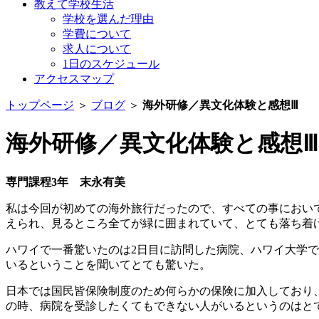
教えて学校生活
学校を選んだ理由
学費について
求人について
1日のスケジュール
アクセスマップ
トップページ
＞
ブログ
＞
海外研修／異文化体験と感想Ⅲ
海外研修／異文化体験と感想Ⅲ
専門課程3年 末永有美
私は今回が初めての海外旅行だったので、すべての事におい
えられ、見るところ全てが緑に囲まれていて、とても落ち着
ハワイで一番驚いたのは2日目に訪問した病院、ハワイ大学
いるということを聞いてとても驚いた。
日本では国民皆保険制度のため何らかの保険に加入しており
の時、病院を受診したくてもできない人がいるというのはと