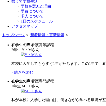
教えて学校生活
学校を選んだ理由
学費について
求人について
1日のスケジュール
アクセスマップ
トップページ
＞
新着情報・更新情報
＞
在学生の声
看護高等課程
2年生
Y・Mさん
本校に入学してもうすぐ1年がたちます。この1年で、看
» 続きを読む
在学生の声
看護専門課程
2年生
M・Oさん
私が本校に入学した理由は、働きながら学べる環境が整っ